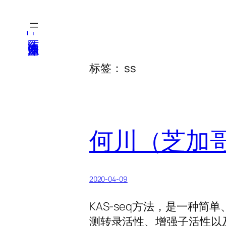
跳
至
医纬-基因产业知识库
内
容
标签：
ss
何川（芝加
2020-04-09
KAS-seq方法，是一种简
测转录活性、增强子活性以及