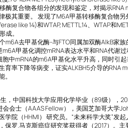
移酶复合物各组分的发现和鉴定，对揭示RNA 
律极其重要。 发现了M6A甲基转移酶复合物另
ferase like 14)和WTAP, METTL14、WTAP和
A形成。
个m6A去甲基化酶-与FTO同属加双酶AlkB家族
逆m6A甲基化调控mRNA表达水平和RNA代谢
管细胞中mRNA的m6A甲基化水平升高，同时引
育率下降等病变，证实ALKBH5介导的RNA m
能。
州出生，中国科技大学应用化学毕业（89级），20
士（AAAS Fellow），美国芝加哥大学John T.
学院（HHMI） 研究员。“未来科学大奖”发
保罗.马克斯癌症研究奖获得者（2017）。主