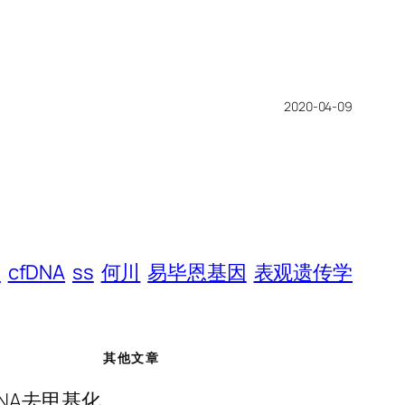
2020-04-09
C
cfDNA
ss
何川
易毕恩基因
表观遗传学
其他文章
NA去甲基化