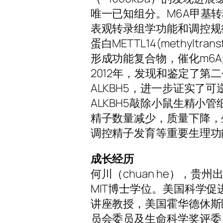
唯一已知组分。M6A甲基转
表观转录组学功能和调控规
蛋白METTL14(methyltrans
形成功能复合物，催化m6
2012年，发现和鉴定了第二
ALKBH5，进一步证实了可
ALKBH5敲除小鼠生精小
精子数量减少，质量下降，生
调控精子发育等重要生理功
成长经历
何川（chuan he），贵
MIT博士学位。美国科学促进会会
讲座教授，美国霍华德休斯医
员会委员及生命科学奖评委，