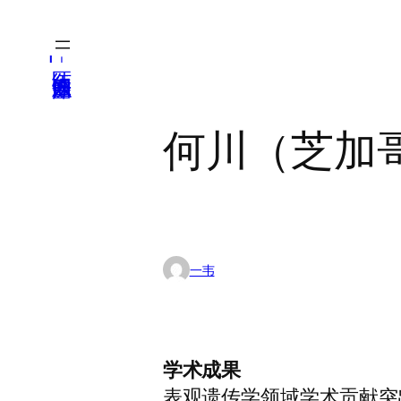
跳
至
医纬-基因产业知识库
内
容
何川（芝加
一韦
学术成果
表观遗传学领域学术贡献突出