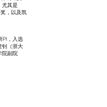
，尤其是
家奖，以及凯
PI，入选
建钊（浙大
学院副院