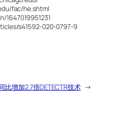
.edu/fac/he.shtml
/n/1647019951231
rticles/s41592-020-0797-9
同比增加2.7倍
DETECTR技术
→