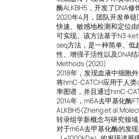
酶ALKBH5，开发了DNA
2020年4月，团队开发单链D
快速、敏感地检测和定位由转
可实现。该方法基于N3-ket
seq方法，是一种简单、低
性、增强子活性以及DNA结
Methods (2020)
2018年，发现血液中细胞外
将hmC-CATCH应用于人
率图谱，并且通过hmC-C
2014年，m6A去甲基化酶FTO(Jia 
ALKBH5(Zheng et al.
转录组学新概念与研究领域（Niu et 
对于m6A去甲基化酶的发现
（~1000kDa）的发现进展缓慢,70