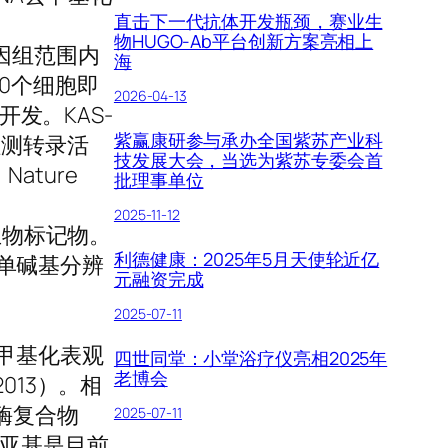
直击下一代抗体开发瓶颈，赛业生
物HUGO-Ab平台创新方案亮相上
基因组范围内
海
0个细胞即
2026-04-13
开发。KAS-
紫赢康研参与承办全国紫苏产业科
检测转录活
技发展大会，当选为紫苏专委会首
ture
批理事单位
2025-11-12
生物标记物。
利德健康：2025年5月天使轮近亿
的单碱基分辨
元融资完成
。
2025-07-11
m6A甲基化表观
四世同堂：小堂浴疗仪亮相2025年
老博会
gy2013）。相
酶复合物
2025-07-11
e 3)亚基是目前