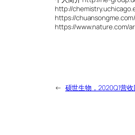
http://chemistry.uchicago
https://chuansongme.com
https://www.nature.com/a
←
硕世生物，2020Q1营收