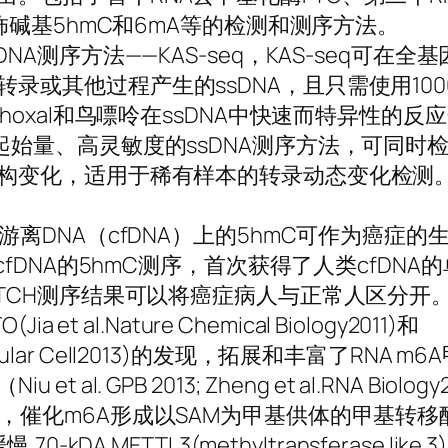
修饰碱基5hmC和6mA等的检测和测序方法。
NA测序方法——KAS-seq，KAS-seq可在全
录或其他过程产生的ssDNA，且只需使用100
hoxal和鸟嘌呤在ssDNA中快速而特异性的反应
起始量、高灵敏度的ssDNA测序方法，可同时
构变化，适用于稀有样本的转录动态变化检测。Na
游离DNA（cfDNA）上的5hmC可作为癌症的
类cfDNA的5hmC测序，首次获得了人类cfDNA
ATCH测序结果可以将癌症病人与正常人区分开
et al.Nature Chemical Biology2011)和
Molecular Cell2013)的发现，拓展和丰富了RNA 
al. GPB 2013; Zheng et al.RNA Biolo
，催化m6A形成以SAM为甲基供体的甲基转移
-kDA METTL3(methyltransferase lik