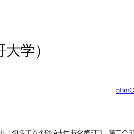
哥大学）
5hm
。包括了首个RNA去甲基化酶FTO、第二个R