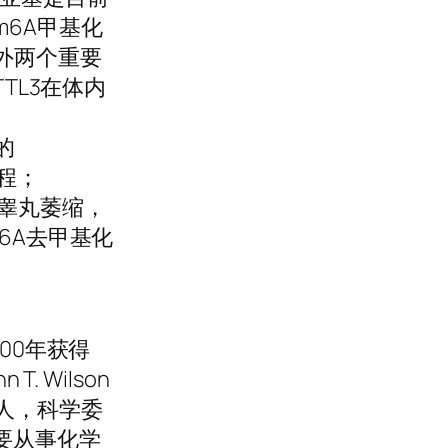
m6A甲基化
外两个重要
METTL3在体内
的
过程；
起睾丸萎缩，
6A去甲基化
00年获得
 Wilson
起人，科学委
要从事化学