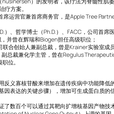
（nusinersen）的发明者，该疗法为脊髓性肌
的治疗方案。
首席运营官兼首席商务官，是Apple Tree Part
（M.D.）、哲学博士（Ph.D.）、FACC，公司首
ics任职，并曾在辉瑞和Biogen担任高级职位；
士，公司联合创始人兼副总裁，曾是Krainer实验室成
，博士，副总裁兼化学主管，曾在Regulus Therapeutic
过高级职位。
ics通过使用反义寡核苷酸来增加在遗传疾病中功能降
（基因表达的关键步骤），增加可生成蛋白质的信
ics已经验证了数百个可以通过其靶向扩增核基因产物技
entation of Nuclear Gene Output）上调