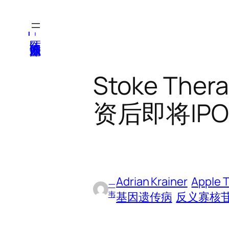
跳
至
医纬-基因产业知识库
内
容
Stoke Th
资后即将IPO
Adrian Krainer
Apple T
一
韦
基因遗传病
反义寡核