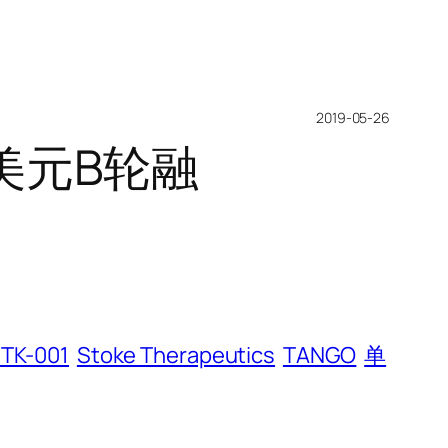
2019-05-26
0万美元B轮融
TK-001
Stoke Therapeutics
TANGO
单