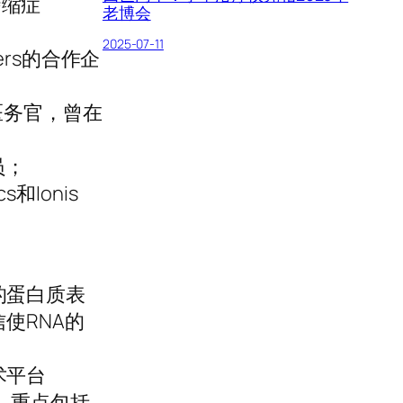
萎缩症
老博会
2025-07-11
ners的合作企
席医务官，曾在
员；
s和Ionis
低的蛋白质表
使RNA的
术平台
的基因，重点包括