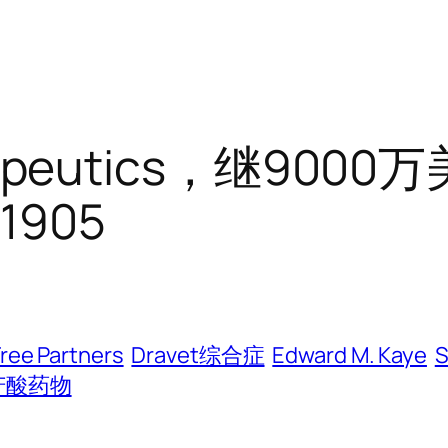
erapeutics，继900
1905
ree Partners
Dravet综合症
Edward M. Kaye
S
苷酸药物