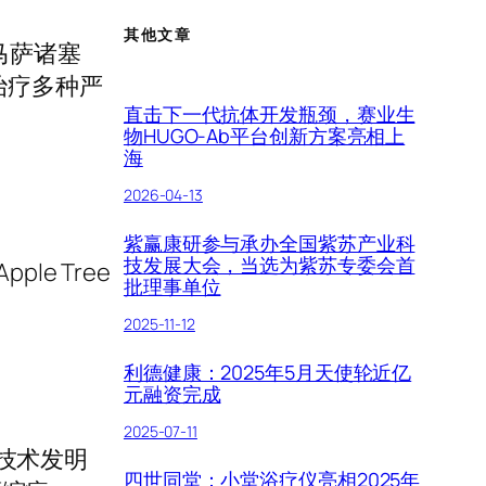
其他文章
国马萨诸塞
治疗多种严
直击下一代抗体开发瓶颈，赛业生
物HUGO-Ab平台创新方案亮相上
海
2026-04-13
。
紫赢康研参与承办全国紫苏产业科
技发展大会，当选为紫苏专委会首
e Tree
批理事单位
2025-11-12
利德健康：2025年5月天使轮近亿
元融资完成
2025-07-11
酸技术发明
四世同堂：小堂浴疗仪亮相2025年