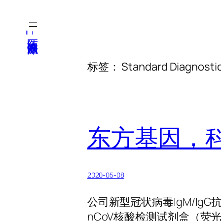
跳
至
医纬-基因产业知识库
内
容
标签：
Standard Diagnosti
东方基因，科
2020-05-08
公司新型冠状病毒IgM/Ig
nCoV核酸检测试剂盒（荧光