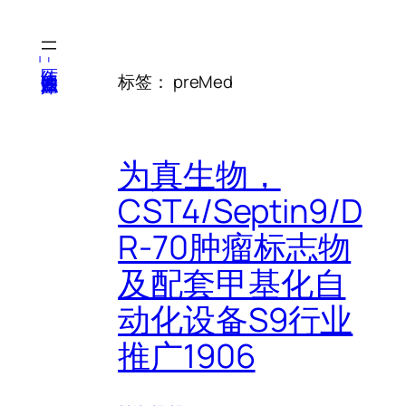
跳
至
内
医纬-基因产业知识库
标签：
preMed
容
为真生物，
CST4/Septin9/D
R-70肿瘤标志物
及配套甲基化自
动化设备S9行业
推广1906