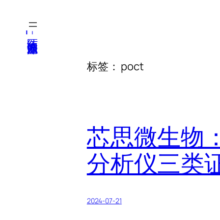
跳
至
医纬-基因产业知识库
内
容
标签：
poct
芯思微生物：
分析仪三类
2024-07-21