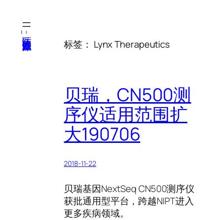
跳
至
内
医纬-基因产业知识库
标签：
Lynx Therapeutics
容
贝瑞，CN500测
序仪适用范围扩
大190706
2018-11-22
贝瑞基因NextSeq CN500测序仪
获批通用型平台，跨越NIPT进入
更多疾病领域。