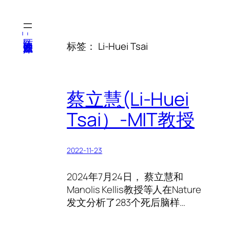
跳
至
内
医纬-基因产业知识库
标签：
Li-Huei Tsai
容
蔡立慧(Li-Huei
Tsai）-MIT教授
2022-11-23
2024年7月24日， 蔡立慧和
Manolis Kellis教授等人在Nature
发文分析了283个死后脑样…