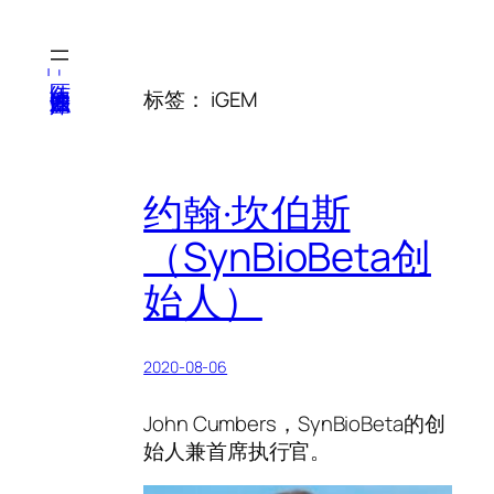
跳
至
内
医纬-基因产业知识库
标签：
iGEM
容
约翰·坎伯斯
（SynBioBeta创
始人）
2020-08-06
John Cumbers，SynBioBeta的创
始人兼首席执行官。