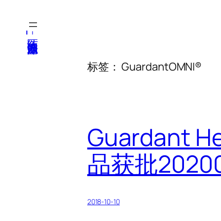
跳
至
医纬-基因产业知识库
内
容
标签：
GuardantOMNI®
Guardan
品获批20200
2018-10-10