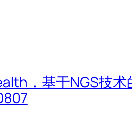
t Health，基于NG
807