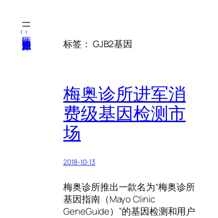
跳
至
内
医纬-基因产业知识库
标签：
GJB2基因
容
梅奥诊所进军消
费级基因检测市
场
2018-10-13
梅奥诊所推出一款名为“梅奥诊所
基因指南（Mayo Clinic
GeneGuide）”的基因检测和用户