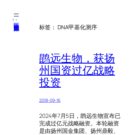
跳
至
内
医纬-基因产业知识库
标签：
DNA甲基化测序
容
鹍远生物，获扬
州国资过亿战略
投资
2018-09-16
2024年7月5日，鹍远生物宣布已
完成过亿元战略融资。本轮融资
是由扬州国金集团、扬州鼎毅、