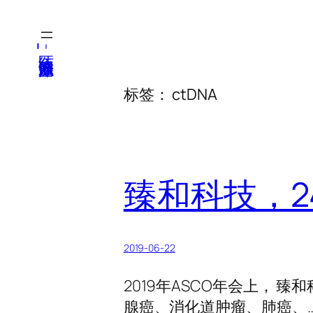
跳
至
医纬-基因产业知识库
内
容
标签：
ctDNA
臻和科技，24
2019-06-22
2019年ASCO年会上， 臻
腺癌、消化道肿瘤、肺癌、