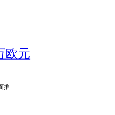
0万欧元
而推