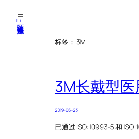
跳
至
医纬-基因产业知识库
内
容
标签：
3M
3M长戴型医
2019-06-23
已通过 ISO:10993-5 和 