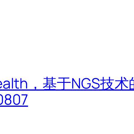
t Health，基于NG
807