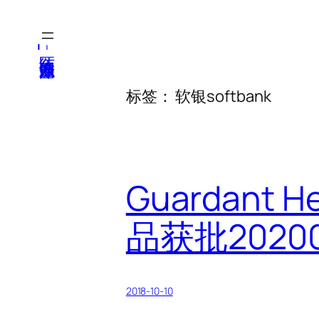
跳
至
医纬-基因产业知识库
内
容
标签：
软银softbank
Guardan
品获批20200
2018-10-10