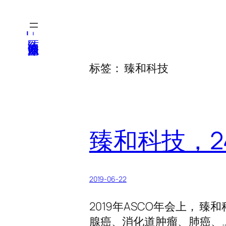
跳
至
医纬-基因产业知识库
内
容
标签：
臻和科技
臻和科技，24
2019-06-22
2019年ASCO年会上， 臻
腺癌、消化道肿瘤、肺癌、