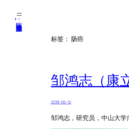
跳
至
医纬-基因产业知识库
内
容
标签：
肠癌
邹鸿志（康
2019-05-12
邹鸿志，研究员，中山大学