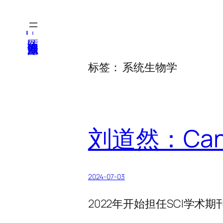
跳
至
医纬-基因产业知识库
内
容
标签：
系统生物学
刘道然：Cance
2024-07-03
2022年开始担任SCI学术期刊Canc