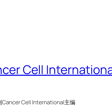
r Cell Internat
er Cell International主编