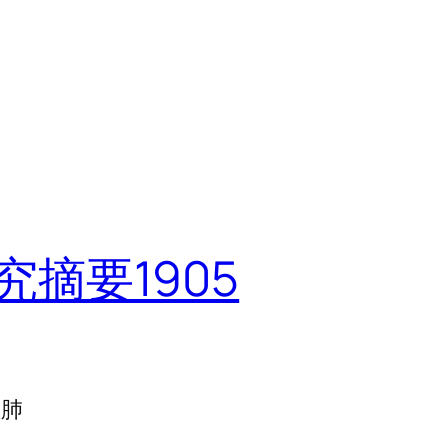
究摘要1905
盖肺