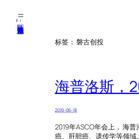
跳
至
医纬-基因产业知识库
内
容
标签：
磐古创投
海普洛斯，20
2019-06-18
2019年ASCO年会上， 
癌、肝胆癌、遗传学等领域