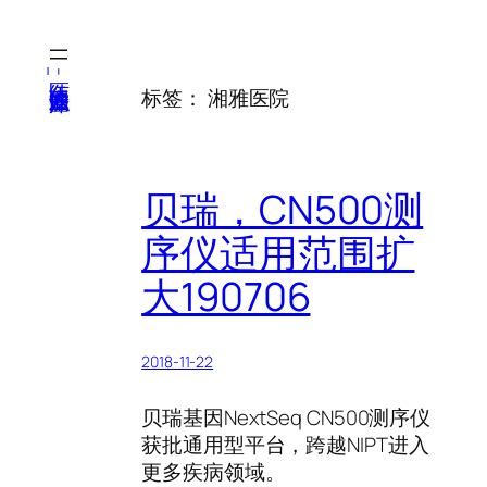
跳
至
内
医纬-基因产业知识库
标签：
湘雅医院
容
贝瑞，CN500测
序仪适用范围扩
大190706
2018-11-22
贝瑞基因NextSeq CN500测序仪
获批通用型平台，跨越NIPT进入
更多疾病领域。