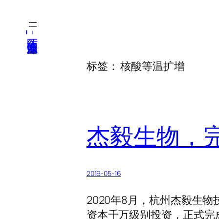
跳
至
医纬-基因产业知识库
内
容
标签：
核酸等温扩增
杰毅生物，完
2019-05-16
2020年8月，杭州杰毅生
资本千万级别投资，正式完