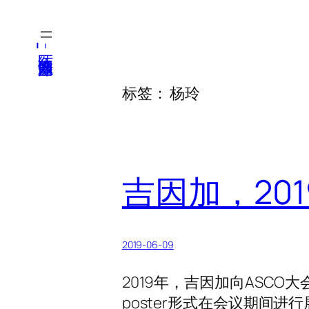
跳
至
医纬-基因产业知识库
内
容
标签：
杨玲
吉因加，201
2019-06-09
2019年，吉因加向ASCO
poster形式在会议期间进