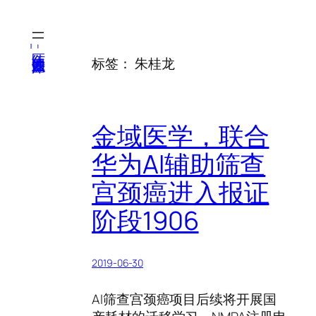
跳
至
内
医纬-基因产业知识库
标签：
朱桂龙
容
金域医学，联合
华为AI辅助筛查
宫颈癌进入报证
阶段1906
2019-06-30
AI筛查宫颈癌项目后续将开展国