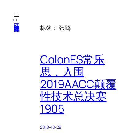
跳
至
内
医纬-基因产业知识库
标签：
张鹍
容
ColonES常乐
思，入围
2019AACC颠覆
性技术总决赛
1905
2018-10-28