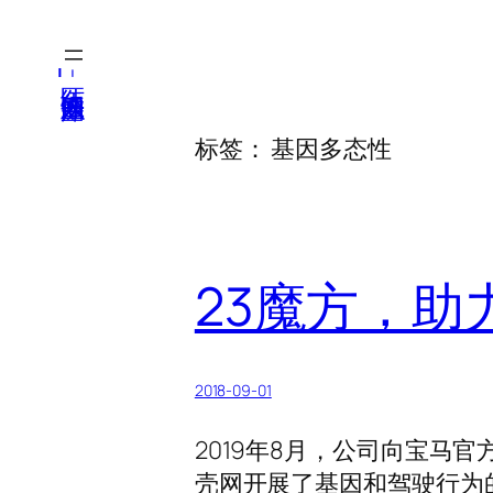
跳
至
医纬-基因产业知识库
内
容
标签：
基因多态性
23魔方，助
2018-09-01
2019年8月，公司向宝马
壳网开展了基因和驾驶行为