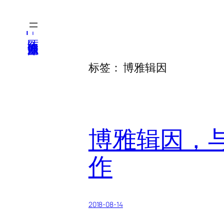
跳
至
医纬-基因产业知识库
内
容
标签：
博雅辑因
博雅辑因，
作
2018-08-14