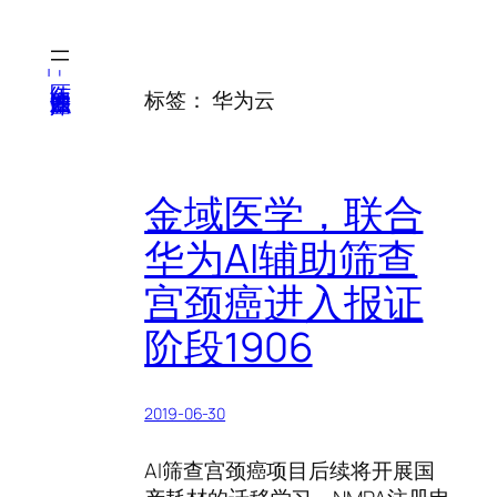
跳
至
内
医纬-基因产业知识库
标签：
华为云
容
金域医学，联合
华为AI辅助筛查
宫颈癌进入报证
阶段1906
2019-06-30
AI筛查宫颈癌项目后续将开展国