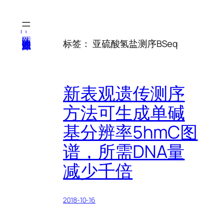
跳
至
内
医纬-基因产业知识库
标签：
亚硫酸氢盐测序BSeq
容
新表观遗传测序
方法可生成单碱
基分辨率5hmC图
谱，所需DNA量
减少千倍
2018-10-16