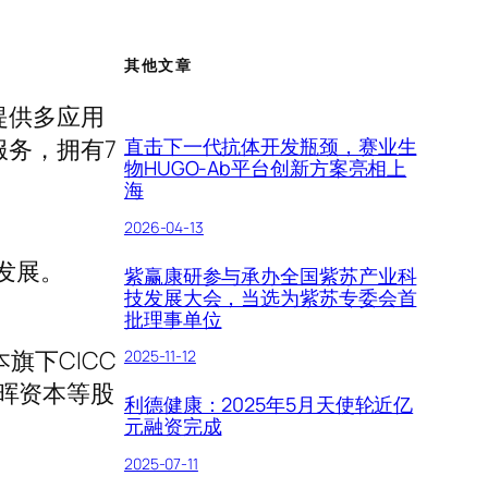
其他文章
提供多应用
直击下一代抗体开发瓶颈，赛业生
务，拥有7
物HUGO-Ab平台创新方案亮相上
海
2026-04-13
发展。
紫赢康研参与承办全国紫苏产业科
技发展大会，当选为紫苏专委会首
批理事单位
本旗下CICC
2025-11-12
领投，弘晖资本等股
利德健康：2025年5月天使轮近亿
。
元融资完成
2025-07-11