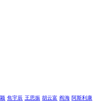
洪颖
焦宇辰
王思振
胡云富
阎海
阿斯利康