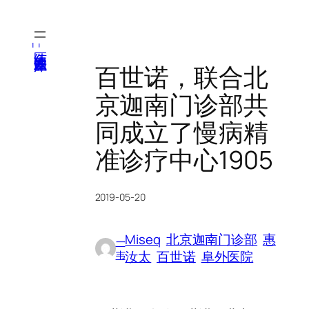
跳
至
内
医纬-基因产业知识库
容
百世诺，联合北
京迦南门诊部共
同成立了慢病精
准诊疗中心1905
2019-05-20
Miseq
北京迦南门诊部
惠
一
汝太
百世诺
阜外医院
韦