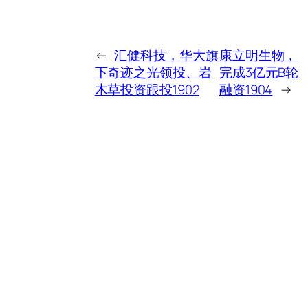
←
汇健科技，华大旗
康立明生物，
下奇迹之光领投、岩
完成3亿元B轮
木草投资跟投1902
融资1904
→