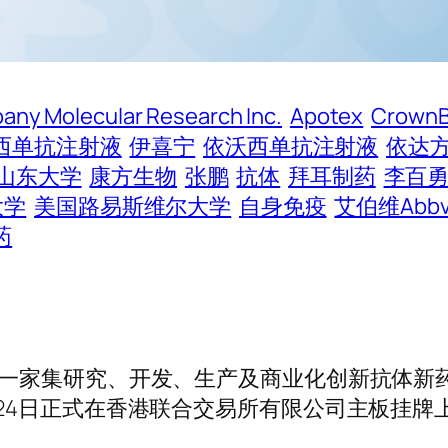
bany Molecular Research Inc.
Apotex
CrownB
西单抗注射液
伊喜宁
依沃西单抗注射液
依达
山东大学
康方生物
张鹏
抗体
拜耳制药
李百
大学
美国路易斯维尔大学
自身免疫
艾伯维Abbv
药
，是一家集研究、开发、生产及商业化创新抗体新
月24日正式在香港联合交易所有限公司主板挂牌