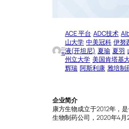
ACE 平台
ADC技术
Al
山大学
中美冠科
伊努
一
液(开坦尼)
夏瑜
夏羽
韦
州立大学
美国肯塔基
辉瑞
阿斯利康
雅培制
企业简介
康方生物成立于2012年
生物制药公司，2020年4