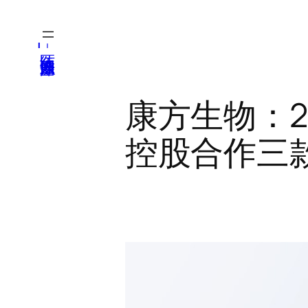
跳
至
医纬-基因产业知识库
内
容
康方生物：2
控股合作三款新