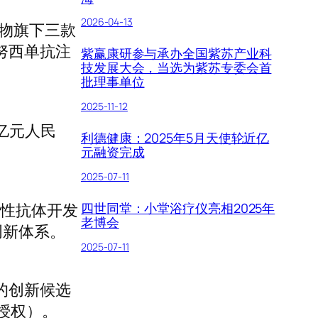
2026-04-13
物旗下三款
努西单抗注
紫赢康研参与承办全国紫苏产业科
技发展大会，当选为紫苏专委会首
批理事单位
2025-11-12
5亿元人民
利德健康：2025年5月天使轮近亿
元融资完成
2025-07-11
四世同堂：小堂浴疗仪亮相2025年
特异性抗体开发
老博会
创新体系。
2025-07-11
的创新候选
授权）。