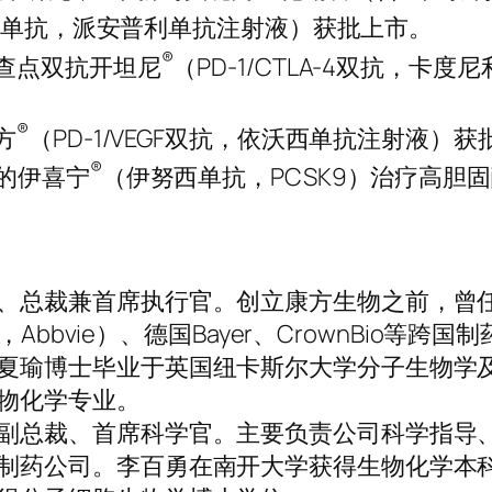
-1单抗，派安普利单抗注射液）获批上市。
®
检查点双抗开坦尼
（PD-1/CTLA-4双抗，卡度
®
方
（PD-1/VEGF双抗，依沃西单抗注射液）
®
发的伊喜宁
（伊努西单抗，PCSK9）治疗高胆
、总裁兼首席执行官。创立康方生物之前，曾任
维，Abbvie）、德国Bayer、CrownBio等跨
夏瑜博士毕业于英国纽卡斯尔大学分子生物学
物化学专业。
副总裁、首席科学官。主要负责公司科学指导
制药公司。李百勇在南开大学获得生物化学本