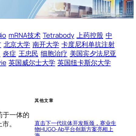
io
mRNA技术
Tetrabody
上药控股
中
方
北京大学
南开大学
卡度尼利单抗注射
勇
炎症
王忠民
细胞治疗
美国宾夕法尼亚
ie
英国威尔士大学
英国纽卡斯尔大学
其他文章
药于一体的
直击下一代抗体开发瓶颈，赛业生
上市。
物HUGO-Ab平台创新方案亮相上
海