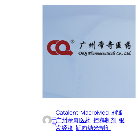
Catalent
MacroMed
刘锋
一
广州帝奇医药
控释制剂
银
韦
发经济
靶向纳米制剂