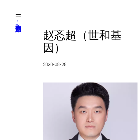
跳
至
内
医纬-基因产业知识库
容
赵忞超（世和基
因）
2020-08-28