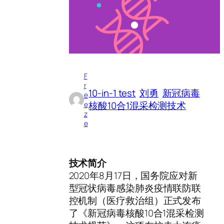
F
r
10-in-1 test
刘勇
新冠病毒
e
核酸10合1混采检测技术
e
z
e
技术简介
2020年8月17日，国务院应对新
型冠状病毒感染肺炎疫情联防联
控机制（医疗救治组）正式发布
了《新冠病毒核酸10合1混采检测