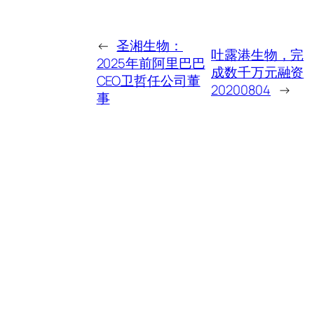
←
圣湘生物：
吐露港生物，完
2025年前阿里巴巴
成数千万元融资
CEO卫哲任公司董
20200804
→
事