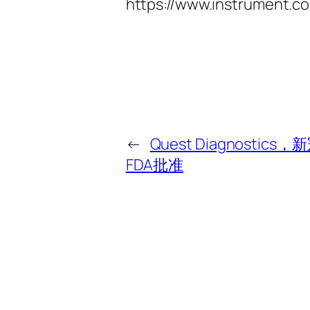
https://www.instrument.c
←
Quest Diagnost
FDA批准