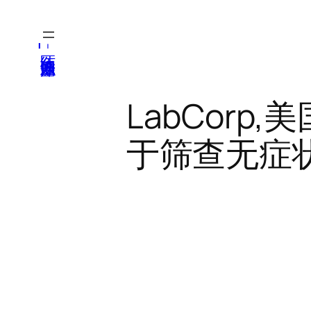
跳
至
医纬-基因产业知识库
内
容
LabCorp,
于筛查无症