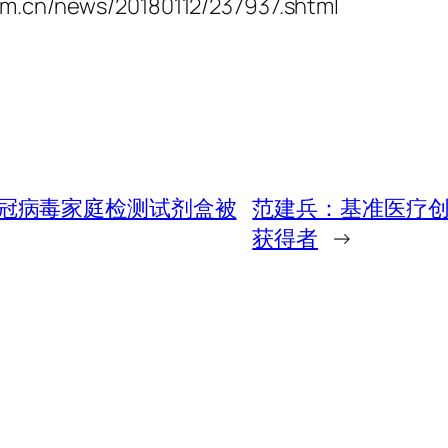
om.cn/news/20180112/237937.shtml
ics，新冠病毒家庭检测试剂盒被
范建兵：基准医疗创
获得者
→