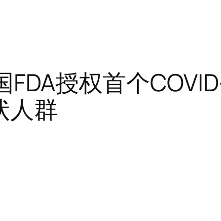
美国FDA授权首个COVI
状人群