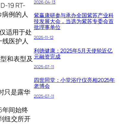
2026-04-13
19 RT-
诊病例的人
紫赢康研参与承办全国紫苏产业科
技发展大会，当选为紫苏专委会首
批理事单位
但仅适用于处
2025-11-12
一线医护人
利德健康：2025年5月天使轮近亿
元融资完成
因型和表型及
2025-07-11
四世同堂：小堂浴疗仪亮相2025年
老博会
，当时只是露华
2025-07-11
来的6年间始终
C转板到纽交所开