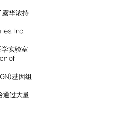
c.收购了露华浓持
es, Inc.
氏生物医学实验室
on of
MYGN)基因组
年开始通过大量