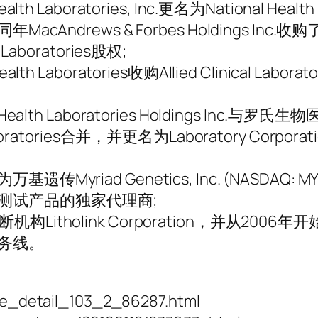
th Laboratories, Inc.更名为National Health
Inc.;同年MacAndrews & Forbes Holdings In
Laboratories股权;
h Laboratories收购Allied Clinical Laboratori
Health Laboratories Holdings Inc.与罗
boratories合并，并更名为Laboratory Corporati
传Myriad Genetics, Inc. (NASDAQ: 
测试产品的独家代理商;
构Litholink Corporation，并从2006
务线。
cle_detail_103_2_86287.html