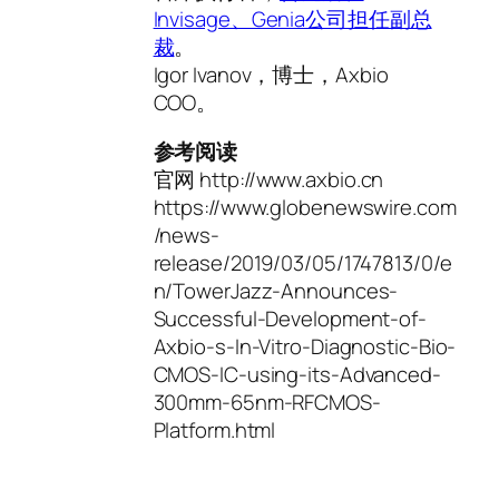
Invisage、Genia公司担任副总
裁
。
Igor Ivanov，博士，Axbio
COO。
参考阅读
官网 http://www.axbio.cn
https://www.globenewswire.com
/news-
release/2019/03/05/1747813/0/e
n/TowerJazz-Announces-
Successful-Development-of-
Axbio-s-In-Vitro-Diagnostic-Bio-
CMOS-IC-using-its-Advanced-
300mm-65nm-RFCMOS-
Platform.html