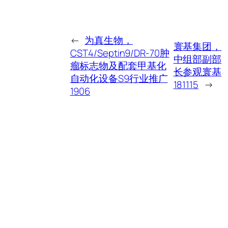
←
为真生物，
寰基集团，
CST4/Septin9/DR-70肿
中组部副部
瘤标志物及配套甲基化
长参观寰基
自动化设备S9行业推广
181115
→
1906