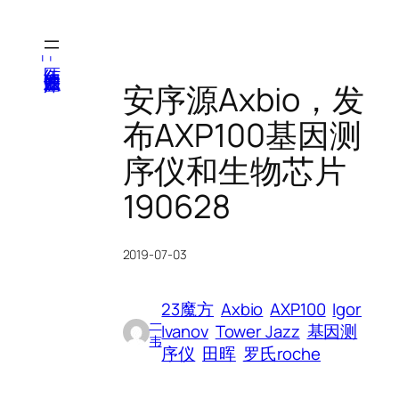
跳
至
内
医纬-基因产业知识库
容
安序源Axbio，发
布AXP100基因测
序仪和生物芯片
190628
2019-07-03
23魔方
Axbio
AXP100
Igor
一
Ivanov
Tower Jazz
基因测
韦
序仪
田晖
罗氏roche